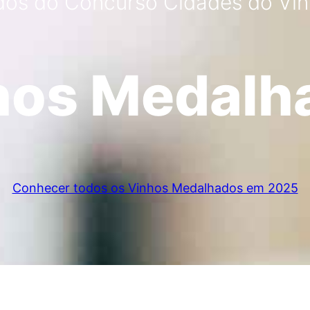
dos do Concurso Cidades do Vi
hos Medalh
Conhecer todos os Vinhos Medalhados em 2025